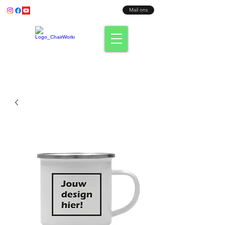
Bel ons:
+31 (0) 638003186
Mail ons
Fit waar je zit