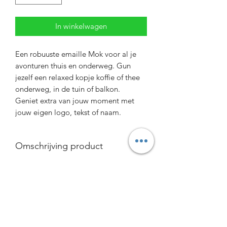
In winkelwagen
Een robuuste emaille Mok voor al je
avonturen thuis en onderweg. Gun
jezelf een relaxed kopje koffie of thee
onderweg, in de tuin of balkon.
Geniet extra van jouw moment met
jouw eigen logo, tekst of naam.
Omschrijving product
Rand van edelstaal
Diameter ca. 8,5 cm, hoogte ca. 8
cm, gewicht ca. 129 g
Inhoud: 300 ml
Materiaal: metaal met emaille-
Inschrijfformulier
coating